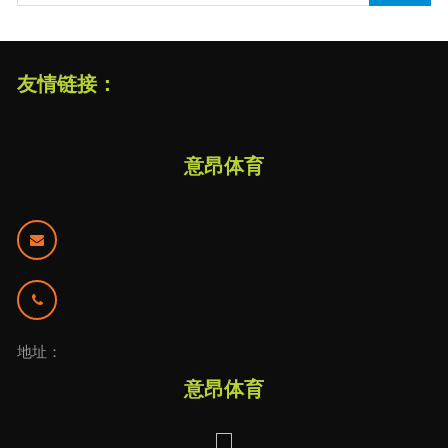
友情链接：
意昂体育
地址：
意昂体育